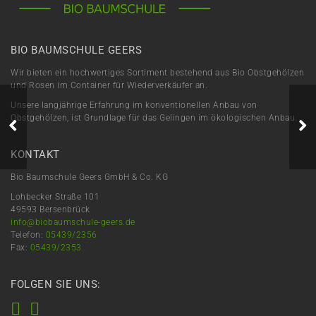
BIO BAUMSCHULE GEERS
Wir bieten ein hochwertiges Sortiment bestehend aus Bio Obstgehölzen
und Rosen im Container für Wiederverkäufer an.
Unsere langjährige Erfahrung im konventionellen Anbau von
Viele gute Pflanzen
Obstgehölzen, ist Grundlage für das Gelingen im ökologischen Anbau.
bedeutet gleichzeitig
viele fleißige und
talentierte Hände
KONTAKT
Bio Baumschule Geers GmbH & Co. KG
Lohbecker Straße 101
49593 Bersenbrück
info@biobaumschule-geers.de
Telefon:
05439/2356
Fax:
05439/2353
FOLGEN SIE UNS: